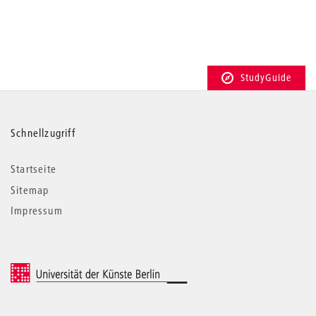
StudyGuide
Weitere
Schnellzugriff
Informationen
Startseite
Sitemap
Impressum
© 2026 Universität der Künste Berlin