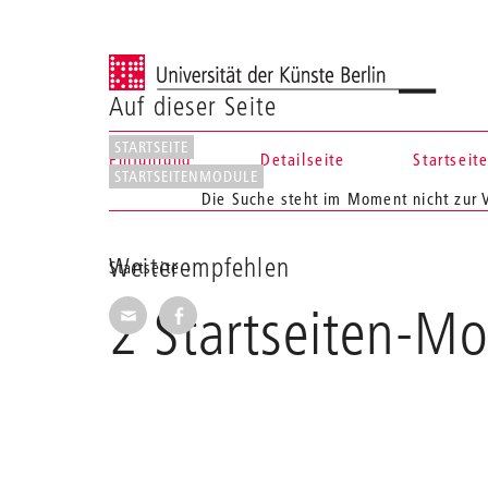
Universität der Künste Berlin
Auf dieser Seite
STARTSEITE
Einführung
Detailseite
Startseit
STARTSEITENMODULE
Navigation &
Die Suche steht im Moment nicht zur 
Suche
Weiterempfehlen
Aktuelle
Startseite
Position
2 Startseiten-M
Seite per E-Mail weiterempfehlen
Seite auf Facebook weiterempfehl
auf
der
Webseite